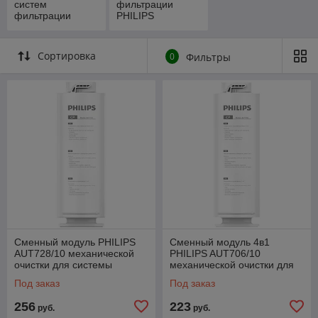
систем
фильтрации
фильтрации
PHILIPS
Сортировка
0
Фильтры
Сменный модуль PHILIPS
Сменный модуль 4в1
AUT728/10 механической
PHILIPS AUT706/10
очистки для системы
механической очистки для
AUT7006/10
систем AUT3015/10 и
Под заказ
Под заказ
AUT2016/10
256
223
руб.
руб.