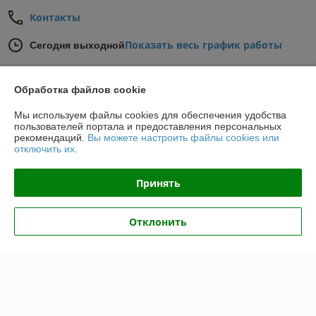
Контакты
Показать весь график работы
Сегодня выходной
Отзывы о магазине
Обработка файлов cookie
Мы используем файлы cookies для обеспечения удобства
117 отзывов за всё время
пользователей портала и предоставления персональных
рекомендаций.
Вы можете настроить файлы cookies или
Татьяна
01.06.2026
отключить их.
Отлично
Принять
Покупатель
03.02.2026
Отклонить
Отлично
Показать все отзывы
О нас