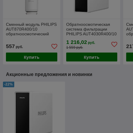
Сменный модуль PHILIPS
Обратноосмотическая
См
AUT870R400/10
система фильтрации
AU
обратноосмотический
PHILIPS AUT4030R400/10
об
для системы
проточная (без
дл
1 216,02
руб.
AUT4030R400/10
резервуара)
557
21
руб.
1 559 руб.
Купить
Купить
Акционные предложения и новинки
-22%