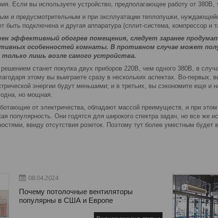
ния. Если вы используете устройство, предполагающее работу от 380В
ым и предусмотрительным и при эксплуатации теплопушки, нуждающейся
 быть подключена и другая аппаратура (сплит-система, компрессор и т
ен эффективный обогрев помещения, следует заранее продума
ктивных особенностей комнаты. В противном случае может по
 только лишь возле самого устройства.
решением станет покупка двух приборов 220В, чем одного 380В, в случ
годаря этому вы выиграете сразу в нескольких аспектах. Во-первых, вы
трической энергии будут меньшими; и в третьих, вы сэкономите еще и 
одна, но мощная.
аботающие от электричества, обладают массой преимуществ, и при этом
ая популярность. Они годятся для широкого спектра задач, но все же и
стями, ввиду отсутствия розеток. Поэтому тут более уместным будет в
08.04.2024
Почему потолочные вентиляторы
популярны в США и Европе