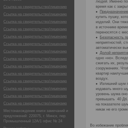
людей. Именно по
время как с закры
Ссылка на свидетельство/лицензию
Предназначение
Ссылка на свидетельство/лицензию
купить пушку, кот
Ссылка на свидетельство/лицензию
изделий. Они тяж
в источнике врем
Ссылка на свидетельство/лицензию
переносятся с мес
Ссылка на свидетельство/лицензию
Безопасность п
неприятностей, ст
Ссылка на свидетельство/лицензию
автоматически вы
Ссылка на свидетельство/лицензию
Долой неприятн
одно «но». Вслед
Ссылка на свидетельство/лицензию
сжигать их, резул
Ссылка на свидетельство/лицензию
сооружениях. Чтоб
квартир наилучшим
Ссылка на свидетельство/лицензию
воздух.
Ссылка на свидетельство/лицензию
Излишний шум п
Ссылка на свидетельство/лицензию
издавать много ш
уровень шума оно
Ссылка на свидетельство/лицензию
превышать 40 Дб. 
Ссылка на свидетельство/лицензию
на показателе шу
никак не его гром
Местонахождение книги замечаний и
предложений: 220075, г. Минск, пер.
Промышленный 12А/1 офис № 24
Во избежание проблем