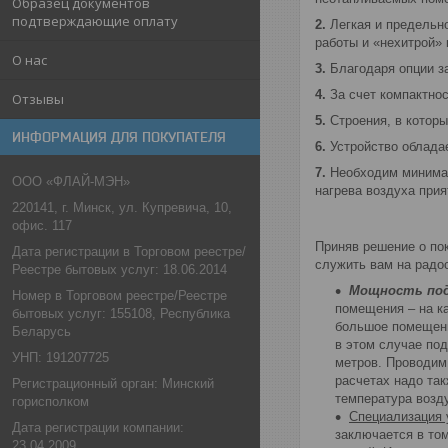
Образец документов
подтверждающие оплату
2.
Легкая и предельно
работы и «нехитрой» 
О нас
3.
Благодаря опции за
4.
За счет компактнос
Отзывы
5.
Строения, в которы
ИНФОРМАЦИЯ ДЛЯ ПОКУПАТЕЛЯ
6.
Устройство обладае
7.
Необходим минималь
ООО «ФЛАЙ-МЭН»
нагрева воздуха при
220141, г. Минск, ул. Купревича, 10,
офис. 117
Приняв решение о пок
Дата регистрации в Торговом реестре/
служить вам на радо
Реестре бытовых услуг: 18.06.2014
Мощность под
Номер в Торговом реестре/Реестре
помещения – на к
бытовых услуг: 155108, Республика
большое помещени
Беларусь
в этом случае по
УНП: 191207725
метров. Проводим 
расчетах надо так
Регистрационный орган: Минский
температура возду
горисполком
Специализация 
Дата регистрации компании:
заключается в том
23.04.2009