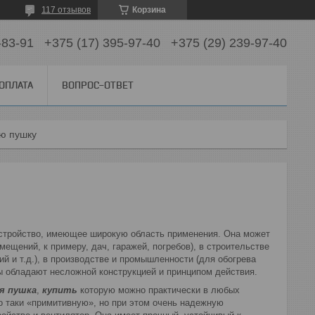
117 отзывов
Корзина
-83-91
+375 (17) 395-97-40
+375 (29) 239-97-40
 ОПЛАТА
ВОПРОС-ОТВЕТ
ую пушку
стройство, имеющее широкую область применения. Она может
ещений, к примеру, дач, гаражей, погребов), в строительстве
й и т.д.), в производстве и промышленности (для обогрева
ы обладают несложной конструкцией и принципом действия.
я пушка
,
купить
которую можно практически в любых
о таки «примитивную», но при этом очень надежную