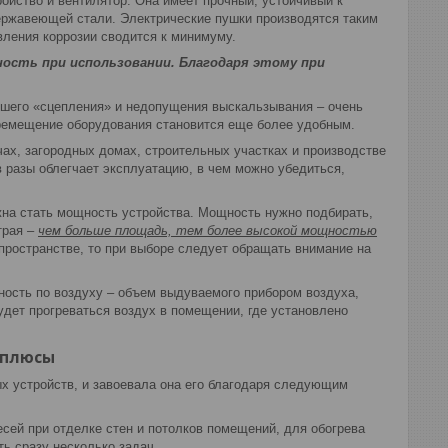
ройство и вентилятор. Она имеет прочный, устойчивый к
ержавеющей стали. Электрические пушки производятся таким
вления коррозии сводится к минимуму.
ость при использовании. Благодаря этому при
чшего «сцепления» и недопущения выскальзывания – очень
перемещение оборудования становится еще более удобным.
ах, загородных домах, строительных участках и производстве
 разы облегчает эксплуатацию, в чем можно убедиться,
жна стать мощность устройства. Мощность нужно подбирать,
трая –
чем больше площадь, тем более высокой мощностью
пространстве, то при выборе следует обращать внимание на
ьность по воздуху – объем выдуваемого прибором воздуха,
удет прогреваться воздух в помещении, где установлено
 плюсы
х устройств, и завоевала она его благодаря следующим
сей при отделке стен и потолков помещений, для обогрева
ь сразу несколько задач.