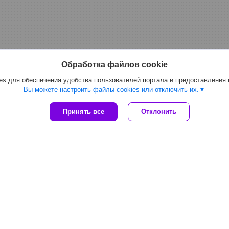
Обработка файлов cookie
s для обеспечения удобства пользователей портала и предоставления
Вы можете настроить файлы cookies или отключить их.
Принять все
Отклонить
Климатическая техника и
Санитарное
оборудование
оборудован
Кондиционеры
Электросуш
Обогреватели
Фены для с
Тепловые пушки
Автоматиче