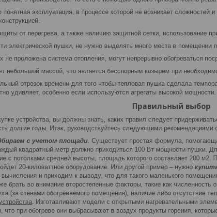
 понятная эксплуатация, в процессе которой не возникает сложностей 
конструкцией.
щиты от перегрева, а также наличию защитной сетки, использование пр
ти электрической пушки, не нужно выделять много места в помещении 
х не проложена система отопления, могут непрерывно обогреваться пос
т небольшой массой, что является бесспорным козырем при необходимос
ный отрезок времени для того чтобы тепловая пушка сделала температ
ятно удивляет, особенно если используются агрегаты высокой мощности.
Правильный выбор
упке устройства, вы должны знать, каких правил следует придерживать
сть долгие годы. Итак, руководствуйтесь следующими рекомендациями 
бираем с учетом площади
. Существует простая формула, помогающа
аждый квадратный метр должно приходиться 100 Вт мощности пушки. Дл
е с потолками средней высоты, площадь которого составляет 200 м2. 
дойдет 20-киловаттное оборудование. Или другой пример – нужно
купит
вычисления и приходим к выводу, что для такого маленького помещения
же брать во внимание второстепенные факторы, такие как численность 
ха (за стенами обогреваемого помещения), наличие либо отсутствие теп
устройства
. Изготавливают модели с открытыми нагревательными элеме
, что при обогреве они выбрасывают в воздух продукты горения, котор