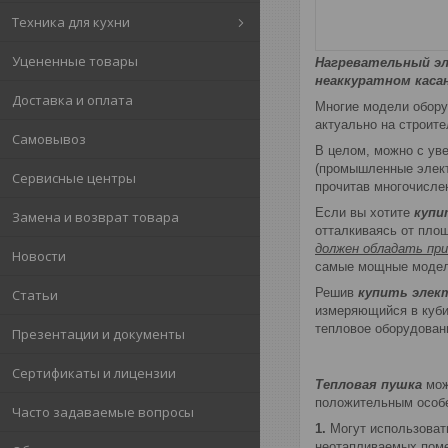
Техника для кухни
Уцененные товары
Нагревательный эл
неаккуратном каса
Доставка и оплата
Многие модели обору
актуально на строите
Самовывоз
В целом, можно с ув
(промышленные элект
Сервисные центры
прочитав многочисле
Если вы хотите
купи
Замена и возврат товара
отталкиваясь от пло
должен обладать при
Новости
самые мощные модел
Решив
купить элек
Статьи
измеряющийся в кубич
тепловое оборудован
Презентации и документы
Сертификаты и лицензии
Тепловая пушка
мож
положительным особ
Часто задаваемые вопросы
1.
Могут использовать
неотапливаемых поме