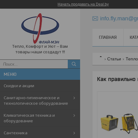
Начать продавать на Deal.by
info.fly.man@g
ГЛАВНАЯ
КАТ
Тепло, Комфорт и Уют -- Вам
товары наши создадут !!!
Статьи
Тепло
Как правильно
Скидки и акции
Санитарно-гигиеническое и
технологическое оборудование
Климатическая техника и
оборудование
Cантехника