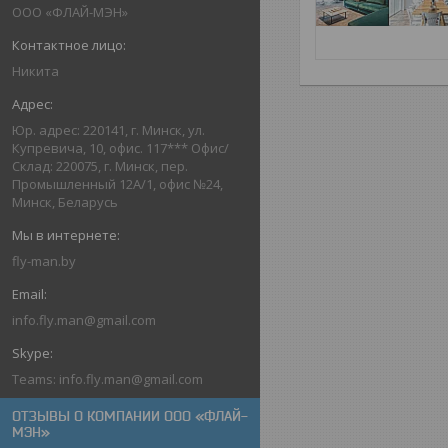
ООО «ФЛАЙ-МЭН»
Никита
Юр. адрес: 220141, г. Минск, ул.
Купревича, 10, офис. 117*** Офис/
Склад: 220075, г. Минск, пер.
Промышленный 12А/1, офис №24,
Минск, Беларусь
fly-man.by
info.fly.man@gmail.com
Teams: info.fly.man@gmail.com
ОТЗЫВЫ О КОМПАНИИ ООО «ФЛАЙ-
МЭН»