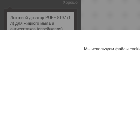
Хорошо
Локтевой дозатор PUFF-8197 (1
л) для жидкого мыла и
антисептиков (спрей/капля)
Хорошее
Мы используем файлы cookie
обслуживание
Добавить отзыв
Все отзывы
Информация
Главная
О нас
Скидки, акции