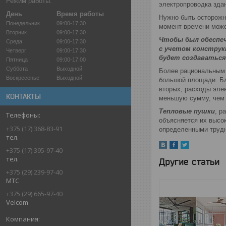
Режим работы:
электропроводка зда
День
Время работы
Нужно быть осторожн
Понедельник
09:00-17:30
момент времени может
Вторник
09:00-17:30
Чтобы был обеспеч
Среда
09:00-17:30
с учетом констру
Четверг
09:00-17:30
будет создаваться
Пятница
09:00-17:00
Суббота
Выходной
Более рациональным 
Воскресенье
Выходной
большой площади. Бла
вторых, расходы элек
КОНТАКТЫ
меньшую сумму, чем 
Тепловые пушки
, р
объясняется их высок
+375 (17) 368-83-91
определенными трудно
тел.
+375 (17) 395-97-40
тел.
Другие статьи
+375 (29) 239-97-40
МТС
+375 (29) 665-97-40
Velcom