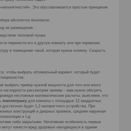
и «непонятностей». Это обуславливается простым принципом
ибора абсолютно безопасно.
под ее размещение.
редством тепловой пушки.
ти перенести его в другую комнату или при перевозке.
уру в помещении такой, которая нужна хозяину. Скорость
ся, чтобы выбрать оптимальный вариант, который будет
специалистов:
я выбрать прибор нужной мощности для того или иного
я наглядности рассмотрим пример – вам нужно обогреть
Проведя несложные математические расчеты, выясняем, что
ь теплопушку
для комнаты с площадью 12 квадратных
 достаточно будет 1,2 киловаттного устройства. При
оконных конструкций и дверных проемов, средняя наружная
лоизоляции и т.д.
нтами либо закрытыми. Негативная особенность первых
ые могут нанести вред здоровью находящихся в здании