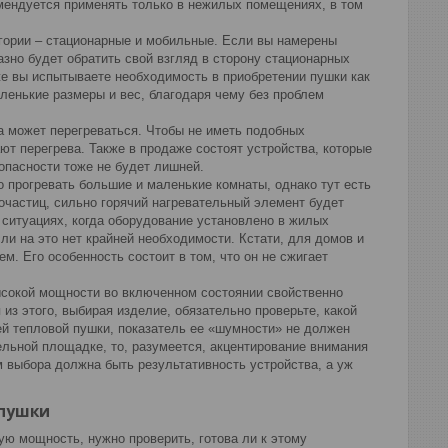
мендуется применять только в нежилых помещениях, в том
егории – стационарные и мобильные. Если вы намерены
азно будет обратить свой взгляд в сторону стационарных
е вы испытываете необходимость в приобретении пушки как
ленькие размеры и вес, благодаря чему без проблем
 может перегреваться. Чтобы не иметь подобных
ют перегрева. Также в продаже состоят устройства, которые
пасности тоже не будет лишней.
о прогревать большие и маленькие комнаты, однако тут есть
очастиц, сильно горячий нагревательный элемент будет
в ситуациях, когда оборудование установлено в жилых
ли на это нет крайней необходимости. Кстати, для домов и
. Его особенность состоит в том, что он не сжигает
ысокой мощности во включенном состоянии свойственно
з этого, выбирая изделие, обязательно проверьте, какой
й тепловой пушки, показатель ее «шумности» не должен
ельной площадке, то, разумеется, акцентирование внимания
 выбора должна быть результативность устройства, а уж
 пушки
ую мощность, нужно проверить, готова ли к этому