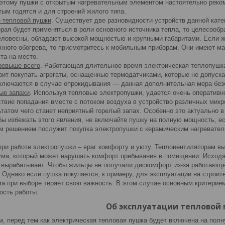
этому пушки с открытым нагревательным элементом настоятельно реко
тым годятся и для строений жилого типа.
 тепловой пушки
. Существует две разновидности устройств данной кат
орая будет применяться в роли основного источника тепла, то целесообр
еловесны, обладают высокой мощностью и крупными габаритами. Если ж
енного обогрева, то присмотритесь к мобильным приборам. Они имеют ма
та на место.
ревыше всего
. Работающая длительное время электрическая теплопушка
оит покупать агрегаты, оснащенные термодатчиками, которые не допуска
ключаются в случае опрокидывания — данная дополнительная мера безо
ые запахи
. Используя тепловые электропушки, удается очень оперативн
ствие попадания вместе с потоком воздуха в устройство различных микр
ьтатом чего станет неприятный горелый запах. Особенно это актуально 
ы избежать этого явления, не включайте пушку на полную мощность, ес
 решением послужит покупка электропушки с керамическим нагревателем
ри работе электропушки – враг комфорту и уюту. Тепловентиляторам в
ума, который может нарушать комфорт пребывания в помещении. Исходя и
 вырабатывает. Чтобы жильцы не получали дискомфорт из-за работающе
Однако если пушка покупается, к примеру, для эксплуатации на строит
ма при выборе теряет свою важность. В этом случае основным критерием
кость работы.
Об эксплуатации тепловой
, перед тем как электрическая тепловая пушка будет включена на полн