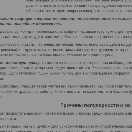
конструкцию, в основе которой лежит нагревательное уст
различным негативным влияниям корпус, сделанный из н
образом (отсутствуют сварные швы), что вероятность поя
емент защищен специальной сеткой, что обеспечивает безопасн
нии вы никогда не обожжетесь.
дованы ручкой для переноски с рельефной насадкой (это нужно для лу
льных площадках, где строители работают в перчатках), за счет чего 
еренностью сказать, что
электрическая пушка
, использующаяся на дач
ропушки) и в других местах, имеет продуманную конструкцию, которая в
нные положительные отзывы людей, ставших ее владельцами.
ть тепловую пушку
, то одним из основных критериев при выборе дол
щади помещения, в котором он будет применяться. Закономерность нехи
бор
. Если тепловую пушку нужно купить для эксплуатации на открытом 
и.
тропушку
, следует также учитывать такой параметр, как производител
еских метрах за час работы. Чем выше этот показатель, тем быстрее б
ие.
Причины популярности и их
ет похвастать высоким потребительским спросом среди обогревательны
енностям:
ся в самых разных целях – для ускорения высыхания строительных сме
щений, в производстве. То есть с помощью одного прибора можно решат