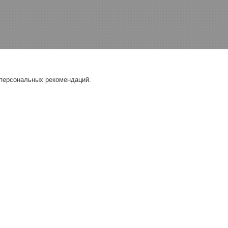
 персональных рекомендаций.
, технологическое
Сантехника
ие
Водонагреватели электрические,
проточные водонагреватели
илки для рук
Смесители, краны, душевые стойки
ушки волос
Душевые поддоны
ские освежители