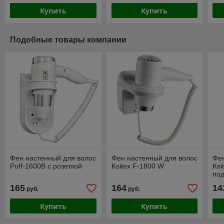
Купить
Купить
Подобные товары компании
Фен настенный для волос
Фен настенный для волос
Фен
Puff-1600B с розеткой
Ksitex F-1800 W
Ksi
под
165
164
14
руб.
руб.
Купить
Купить