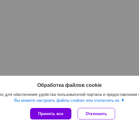
Обработка файлов cookie
s для обеспечения удобства пользователей портала и предоставления
Климатическая техника и
Санитарное
Вы можете настроить файлы cookies или отключить их.
оборудование
оборудован
Принять все
Отклонить
Кондиционеры
Электросуш
Обогреватели
Фены для с
Тепловые пушки
Автоматиче