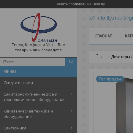
Начать продавать на Deal.by
info.fly.man@g
ГЛАВНАЯ
КАТ
Тепло, Комфорт и Уют -- Вам
товары наши создадут !!!
...
Дозаторы /
Топ продаж
Скидки и акции
Санитарно-гигиеническое и
технологическое оборудование
Климатическая техника и
оборудование
Cантехника