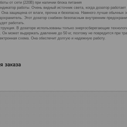
оты от сети (220В) при наличии блока питания
дикатор работы. Очень видный источник света, когда дозатор работает 
. Она защищена от влаги, прочна и безопасна. Намного лучше обычных э
дохранитель. Этот дозатор снабжен безопасным внутренним предохрани
будет работать.
струкция. В дозаторе использованы только энергосберегающие технологи
. Он может выдержать давление до 50 кг, поэтому не повредится при тр
ектронная схема. Она обеспечит долгую и надежную работу.
я заказа