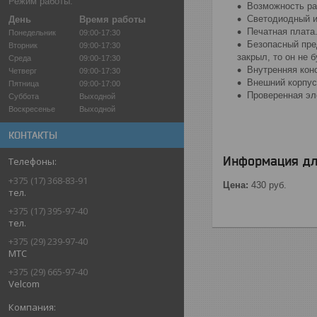
Режим работы:
Возможность раб
Светодиодный ин
День
Время работы
Печатная плата
Понедельник
09:00-17:30
Безопасный пре
Вторник
09:00-17:30
закрыл, то он не 
Среда
09:00-17:30
Внутренняя кон
Четверг
09:00-17:30
Внешний корпус
Пятница
09:00-17:00
Проверенная эл
Суббота
Выходной
Воскресенье
Выходной
КОНТАКТЫ
Информация дл
+375 (17) 368-83-91
Цена:
430
руб.
тел.
+375 (17) 395-97-40
тел.
+375 (29) 239-97-40
МТС
+375 (29) 665-97-40
Velcom