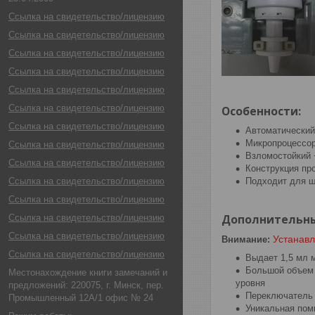
Ссылка на свидетельство/лицензию
Ссылка на свидетельство/лицензию
Ссылка на свидетельство/лицензию
Ссылка на свидетельство/лицензию
Ссылка на свидетельство/лицензию
Ссылка на свидетельство/лицензию
Особенности:
Ссылка на свидетельство/лицензию
Автоматический
Микропроцессор
Ссылка на свидетельство/лицензию
Взломостойкий 
Ссылка на свидетельство/лицензию
Конструкция про
Ссылка на свидетельство/лицензию
Подходит для ш
Ссылка на свидетельство/лицензию
Дополнительны
Ссылка на свидетельство/лицензию
Ссылка на свидетельство/лицензию
Устанавл
Внимание:
Ссылка на свидетельство/лицензию
Выдает 1,5 мл 
Большой объем 
Местонахождение книги замечаний и
уровня
предложений: 220075, г. Минск, пер.
Переключатель 
Промышленный 12А/1 офис № 24
Уникальная пом