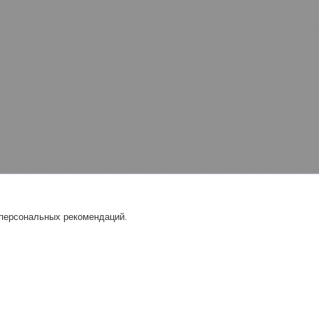
 персональных рекомендаций.
, технологическое
Сантехника
ие
Водонагреватели электрические,
проточные водонагреватели
илки для рук
Смесители, краны, душевые стойки
ушки волос
Душевые поддоны
ские освежители