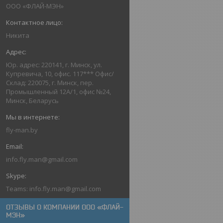
ООО «ФЛАЙ-МЭН»
Никита
Юр. адрес: 220141, г. Минск, ул.
Купревича, 10, офис. 117*** Офис/
Склад: 220075, г. Минск, пер.
Промышленный 12А/1, офис №24,
Минск, Беларусь
fly-man.by
info.fly.man@gmail.com
Teams: info.fly.man@gmail.com
ОТЗЫВЫ О КОМПАНИИ ООО «ФЛАЙ-
МЭН»