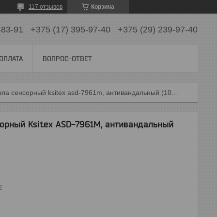
117 отзывов
Корзина
-83-91
+375 (17) 395-97-40
+375 (29) 239-97-40
 ОПЛАТА
ВОПРОС-ОТВЕТ
Дозатор для жидкого мыла сенсорный ksitex asd-7961m, антивандальный (1000 мл) матовый
орный Ksitex ASD-7961M, антивандальный
2