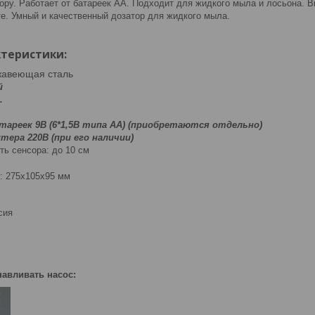
ору. Работает от батареек AA. Подходит для жидкого мыла и лосьона. В
те. Умный и качественный дозатор для жидкого мыла.
теристики:
авеющая сталь
й
.
тареек 9В (6*1,5В типа АА) (приобретаются отдельно)
тера 220В (при его наличии)
ть сенсора: до 10 см
:
275х105х95 мм
сия
навливать насос: