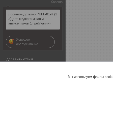
Хорошо
Локтевой дозатор PUFF-8197 (1
л) для жидкого мыла и
антисептиков (спрей/капля)
Хорошее
обслуживание
Добавить отзыв
Все отзывы
Мы используем файлы cookie
Информация
Главная
О нас
Скидки, акции