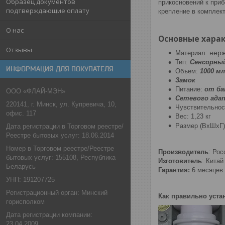
Образец документов
прикосновений к приб
подтверждающие оплату
крепление в комплек
О нас
Основные харак
Отзывы
нерж
Материал:
Тип:
Сенсорны
ИНФОРМАЦИЯ ДЛЯ ПОКУПАТЕЛЯ
Объем:
10
00 мл
Замок
Питание:
от ба
ООО «ФЛАЙ-МЭН»
Cетевого адап
220141, г. Минск, ул. Купревича, 10,
Чувствительнос
офис. 117
Вес: 1,23 кг
Размер (ВхШхГ)
Дата регистрации в Торговом реестре/
Реестре бытовых услуг: 18.06.2014
Номер в Торговом реестре/Реестре
Производитель
: Рос
бытовых услуг: 155108, Республика
Изготовитель
: Китай
Беларусь
Гарантия:
6 месяцев
УНП: 191207725
Регистрационный орган: Минский
Как правильно уста
горисполком
Дата регистрации компании:
23.04.2009