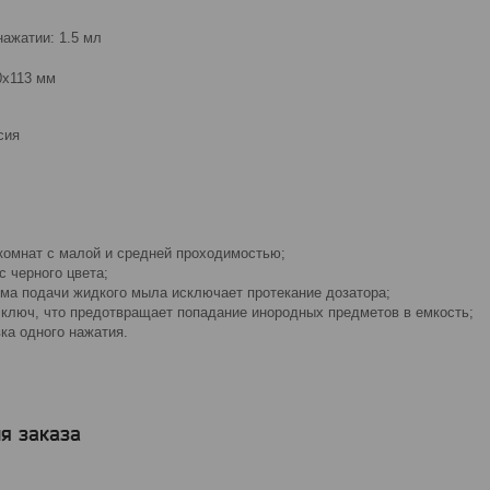
нажатии: 1.5 мл
0х113 мм
сия
комнат с малой и средней проходимостью;
 черного цвета;
ма подачи жидкого мыла исключает протекание дозатора;
 ключ, что предотвращает попадание инородных предметов в емкость;
вка одного нажатия.
я заказа