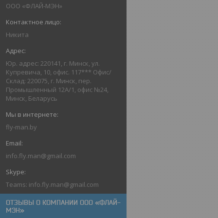
ООО «ФЛАЙ-МЭН»
Никита
Юр. адрес: 220141, г. Минск, ул.
Купревича, 10, офис. 117*** Офис/
Склад: 220075, г. Минск, пер.
Промышленный 12А/1, офис №24,
Минск, Беларусь
fly-man.by
info.fly.man@gmail.com
Teams: info.fly.man@gmail.com
ОТЗЫВЫ О КОМПАНИИ ООО «ФЛАЙ-
МЭН»