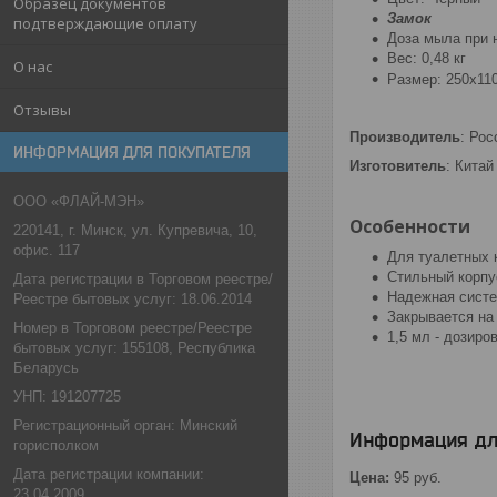
Образец документов
Замок
подтверждающие оплату
Доза мыла при 
Вес: 0,48 кг
О нас
Размер:
250х11
Отзывы
Производитель
: Рос
ИНФОРМАЦИЯ ДЛЯ ПОКУПАТЕЛЯ
Изготовитель
: Китай
ООО «ФЛАЙ-МЭН»
Особенности
220141, г. Минск, ул. Купревича, 10,
офис. 117
Для туалетных 
Стильный корпус
Дата регистрации в Торговом реестре/
Надежная систе
Реестре бытовых услуг: 18.06.2014
Закрывается на
Номер в Торговом реестре/Реестре
1,5 мл - дозиро
бытовых услуг: 155108, Республика
Беларусь
УНП: 191207725
Регистрационный орган: Минский
Информация дл
горисполком
Дата регистрации компании:
Цена:
95
руб.
23.04.2009