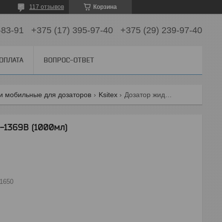
117 отзывов
Корзина
-83-91
+375 (17) 395-97-40
+375 (29) 239-97-40
 ОПЛАТА
ВОПРОС-ОТВЕТ
ки мобильные для дозаторов
Ksitex
Дозатор жидкого мыла ksitex sd-1369b (1000мл)
-1369B (1000мл)
1650