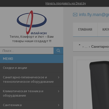
Начать продавать на Deal.by
info.fly.man@g
ГЛАВНАЯ
КАТ
Тепло, Комфорт и Уют -- Вам
товары наши создадут !!!
...
Санитарно
Скидки и акции
Санитарно-гигиеническое и
технологическое оборудование
Климатическая техника и
оборудование
Cантехника