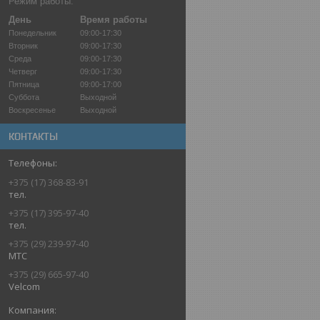
Режим работы:
День
Время работы
Понедельник
09:00-17:30
Вторник
09:00-17:30
Среда
09:00-17:30
Четверг
09:00-17:30
Пятница
09:00-17:00
Суббота
Выходной
Воскресенье
Выходной
КОНТАКТЫ
+375 (17) 368-83-91
тел.
+375 (17) 395-97-40
тел.
+375 (29) 239-97-40
МТС
+375 (29) 665-97-40
Velcom