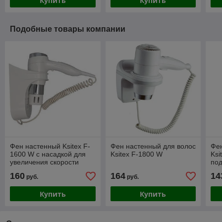
Купить
Купить
Подобные товары компании
Фен настенный Ksitex F-
Фен настенный для волос
Фен
1600 W с насадкой для
Ksitex F-1800 W
Ksi
увеличения скорости
под
160
164
14
руб.
руб.
Купить
Купить