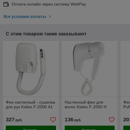
Оплата онлайн через систему WebPay
Все условия оплаты
С этим товаром также заказывают
Фен настенный - сушилка
Настенный фен для
Фен
для рук Ksitex F-2000 А1
волос Ksitex F-2000 H
Puf
327
136
20
руб.
руб.