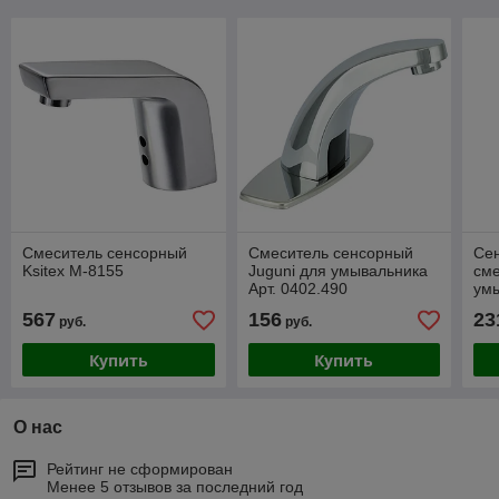
Смеситель сенсорный
Смеситель сенсорный
Се
Ksitex М-8155
Juguni для умывальника
сме
Арт. 0402.490
умы
040
567
156
23
руб.
руб.
Купить
Купить
О нас
Рейтинг не сформирован
Менее 5 отзывов за последний год