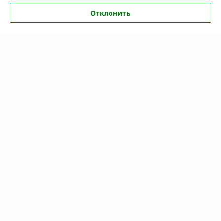
Татьяна
01.06.2026
Отклонить
Отлично
Покупатель
03.02.2026
Отлично
Показать все отзывы
О нас
Контакты
Доставка и оплата
График работы
Полная версия сайта