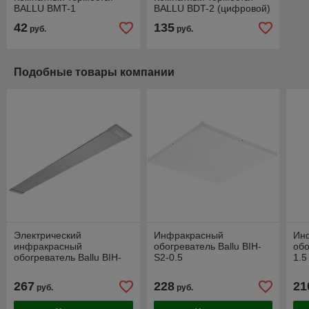
BALLU BMT-1
BALLU BDT-2 (цифровой)
42
135
руб.
руб.
Подобные товары компании
Электрический
Инфракрасный
Ин
инфракрасный
обогреватель Ballu BIH-
обо
обогреватель Ballu BIH-
S2-0.5
1.5
AP4-1.0-M
267
228
21
руб.
руб.