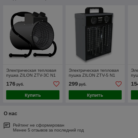
Электрическая тепловая
Электрическая тепловая
Эле
пушка ZILON ZTV-3С N1
пушка ZILON ZTV-5 N1
пу
176
299
15
руб.
руб.
Купить
Купить
О нас
Рейтинг не сформирован
Менее 5 отзывов за последний год