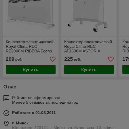
Конвектор электрический
Конвектор электрический
Кон
Royal Clima REC-
Royal Clima REC-
Ro
RE2000M RIBERA Econo
AT1500M ASTORIA
RI
Meccanico
209
225
17
руб.
руб.
Купить
Купить
О нас
Рейтинг не сформирован
Менее 5 отзывов за последний год
Работает с 01.03.2011
г. Минск
Юр. адрес: 220141, г. Минск, ул. Купревича, 10, офис.