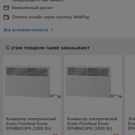
Безналичный расчет
Оплата онлайн через систему WebPay
Все условия оплаты
С этим товаром также заказывают
Конвектор электрический
Конвектор электрический
Эле
Ensto FinnHeat Ensto
Ensto FinnHeat Ensto
Ens
EPHBM10PR (1000 Вт)
EPHBM15PR (1500 Вт)
EP