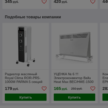
345
420
44
руб.
руб.
Подобные товары компании
Радиатор масляный
УЦЕНКА № 6 !!!
Кон
Royal Clima ROR-PR5-
Электроконвектор Ballu
Ens
1000M PARMA 5 секций
Heat Max BEC/HME-1500
EP
(1,0 кВт)
179
165
28
250 руб.
руб.
руб.
Купить
Купить