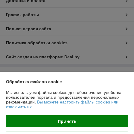
Доставка и оплата
График работы
Полная версия сайта
Политика обработки cookies
Сайт создан на платформе Deal.by
Информация для покупателя
Обработка файлов cookie
Юридическое лицо:
ООО «ФЛАЙ-МЭН»
220141, г. Минск, ул. Купревича, 10, офис. 117
Мы используем файлы cookies для обеспечения удобства
пользователей портала и предоставления персональных
Регистрационный номер ЕГР: 191207725
рекомендаций.
Вы можете настроить файлы cookies или
отключить их.
УНП: 191207725
Регистрационный орган: Минский горисполком
Принять
Дата регистрации компании: 23.04.2009