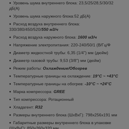
Уровень шума внутреннего блока: 23,5/25/28,5/30/32
дБ(А)
Уровень шума наружного блока:52 дБ(А)
Расход воздуха внутреннего блока:
330/380/450/520/
550 м3/ч
Расход воздуха наружного блока:
1600 м
3
/ч
Напряжение электропитания: 220-240/50/1 (В/Гц/Ф
Диаметр жидкостной трубы: 6,35 (1/4") мм (дюйм)
Диаметр газовой трубы: 9,53 (3/8") мм (дюйм)
Режим работы:
Охлаждение/Обогрев
Температурные границы на охлаждение:
19°С ~ +43°С
Температурные границы на обогрев:
-10°С ~ +24°С
Марка компрессора:
GREE
Тип компрессора: Ротационный
Хладагент:
R32
Размеры внутреннего блока (ШхВхГ): 798х256х191 мм
Габаритные размеры внутреннего блока в упаковке
(ШxВxГ): 850x260x320 мм