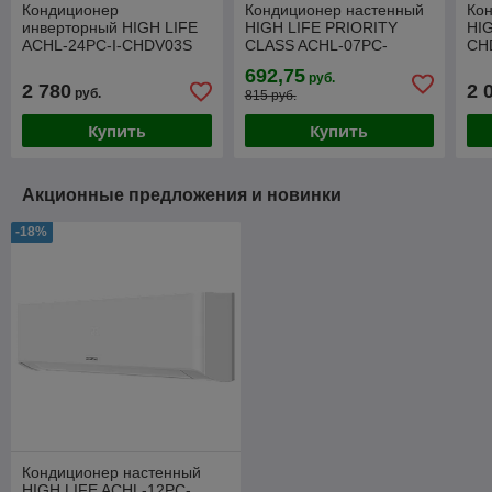
Кондиционер
Кондиционер настенный
Ко
инверторный HIGH LIFE
HIGH LIFE PRIORITY
HI
ACHL-24PC-I-CHDV03S
CLASS ACHL-07PC-
CH
PRIORITY CLASS Inverter
CHDV02S
CL
692,75
руб.
2.0
2 780
2 
руб.
815 руб.
Купить
Купить
Акционные предложения и новинки
-18%
Кондиционер настенный
HIGH LIFE ACHL-12PC-