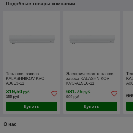
Подобные товары компании
Тепловая завеса
Электрическая тепловая
Теп
KALASHNIKOV KVC-
завеса KALASHNIKOV
KA
A06E3-11
KVC-A15E6-11
A0
319,50
681,75
руб.
руб.
66
355 руб.
909 руб.
Купить
Купить
О нас