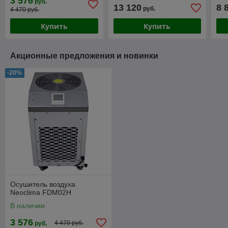
3 576
руб.
13 120
8 
руб.
4 470 руб.
Купить
Купить
Акционные предложения и новинки
-20%
Осушитель воздуха
Neoclima FDM02H
В наличии
3 576
4 470 руб.
руб.