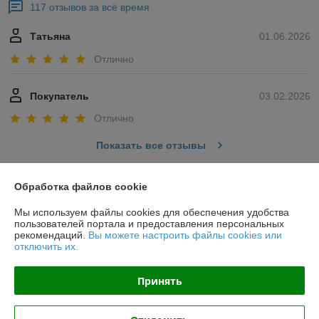
117 отзывов за всё время
Татьяна
01.06.2026
Отлично
Покупатель
03.02.2026
Отлично
Показать все отзывы
Обработка файлов cookie
О нас
Мы используем файлы cookies для обеспечения удобства
пользователей портала и предоставления персональных
Контакты
рекомендаций.
Вы можете настроить файлы cookies или
отключить их.
Доставка и оплата
Принять
График работы