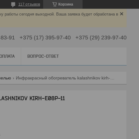
117 отзывов
Корзина
ку работы сегодня выходной. Ваша заявка будет обработана в
-83-91
+375 (17) 395-97-40
+375 (29) 239-97-40
 ОПЛАТА
ВОПРОС-ОТВЕТ
нелью
Инфракрасный обогреватель kalashnikov kirh-e08p-11
LASHNIKOV KIRH-E08P-11
5