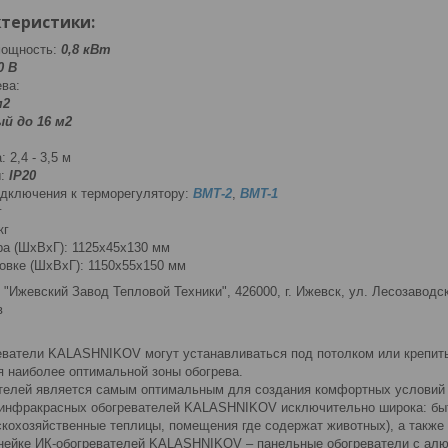
ктеристики
:
мощность:
0,8 кВт
0 В
ва:
м2
й до 16 м2
 2,4 - 3,5 м
ы:
IP20
дключения к терморегулятору:
В
МТ-2
,
BMT-1
г
кг
ра (ШхВхГ): 1125x45x130 мм
ковке (ШхВхГ): 1150x55x150 мм
: "Ижевский Завод Тепловой Техники", 426000, г. Ижевск, ул. Лесозаводс
в
ватели KALASHNIKOV могут устанавливаться под потолком или крепитьс
я наиболее оптимальной зоны обогрева.
телей является самым оптимальным для создания комфортных условий 
инфракрасных обогревателей KALASHNIKOV исключительно широка: быт
скохозяйственные теплицы, помещения где содержат животных), а также
нейке ИК-обогревателей KALASHNIKOV – панельные обогреватели с алю