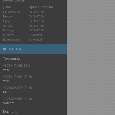
Режим работы:
День
Время работы
Понедельник
09:00-17:30
Вторник
09:00-17:30
Среда
09:00-17:30
Четверг
09:00-17:30
Пятница
09:00-17:00
Суббота
Выходной
Воскресенье
Выходной
КОНТАКТЫ
+375 (17) 368-83-91
тел.
+375 (17) 395-97-40
тел.
+375 (29) 239-97-40
МТС
+375 (29) 665-97-40
Velcom