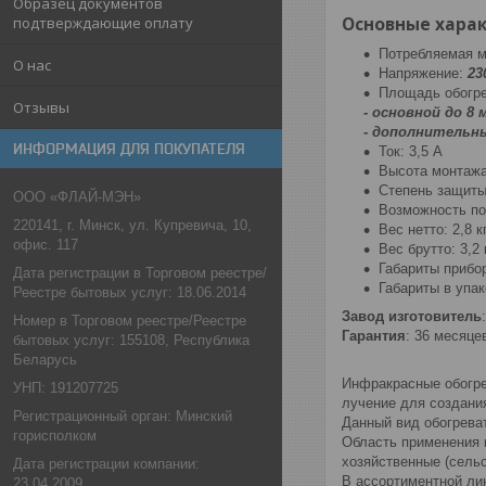
Образец документов
Основные хара
подтверждающие оплату
Потребляемая 
О нас
Напряжение:
23
Площадь обогре
Отзывы
- основной до 8 
-
дополнительны
ИНФОРМАЦИЯ ДЛЯ ПОКУПАТЕЛЯ
Ток: 3,5 А
Высота монтажа:
Степень защит
ООО «ФЛАЙ-МЭН»
Возможность по
220141, г. Минск, ул. Купревича, 10,
Вес нетто: 2,8 к
офис. 117
Вес брутто: 3,2 
Габариты прибо
Дата регистрации в Торговом реестре/
Габариты в упа
Реестре бытовых услуг: 18.06.2014
Завод изготовитель
Номер в Торговом реестре/Реестре
Гарантия
: 36 месяце
бытовых услуг: 155108, Республика
Беларусь
Инфракрасные обогре
УНП: 191207725
лучение для создани
Регистрационный орган: Минский
Данный вид обогрева
горисполком
Область применения 
хозяйственные (сель
Дата регистрации компании:
В ассортиментной ли
23.04.2009