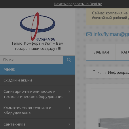
Начать продавать на Deal.by
Сейчас компания не 
ближайший рабочий 
info.fly.man@g
Тепло, Комфорт и Уют -- Вам
товары наши создадут !!!
ГЛАВНАЯ
КАТ
...
Инфракрас
Скидки и акции
Санитарно-гигиеническое и
технологическое оборудование
Климатическая техника и
оборудование
Cантехника