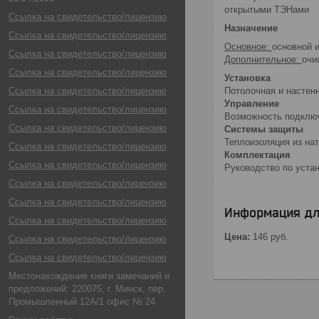
открытыми ТЭНами
Ссылка на свидетельство/лицензию
Назначение
Ссылка на свидетельство/лицензию
Основное:
основной 
Ссылка на свидетельство/лицензию
Дополнительное:
очи
Ссылка на свидетельство/лицензию
Установка
Потолочная и настен
Ссылка на свидетельство/лицензию
Управление
Ссылка на свидетельство/лицензию
Возможность подключ
Ссылка на свидетельство/лицензию
Системы защиты
Теплоизоляция из на
Ссылка на свидетельство/лицензию
Комплектация
Ссылка на свидетельство/лицензию
Руководство по уста
Ссылка на свидетельство/лицензию
Ссылка на свидетельство/лицензию
Информация дл
Ссылка на свидетельство/лицензию
Цена:
146
руб.
Ссылка на свидетельство/лицензию
Ссылка на свидетельство/лицензию
Местонахождение книги замечаний и
предложений: 220075, г. Минск, пер.
Промышленный 12А/1 офис № 24