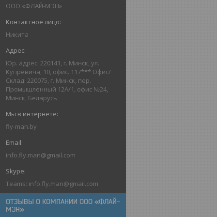
ООО «ФЛАЙ-МЭН»
Никита
Юр. адрес: 220141, г. Минск, ул.
Купревича, 10, офис. 117*** Офис/
Склад: 220075, г. Минск, пер.
Промышленный 12А/1, офис №24,
Минск, Беларусь
fly-man.by
info.fly.man@gmail.com
Teams: info.fly.man@gmail.com
ОТЗЫВЫ О КОМПАНИИ ООО «ФЛАЙ-
МЭН»