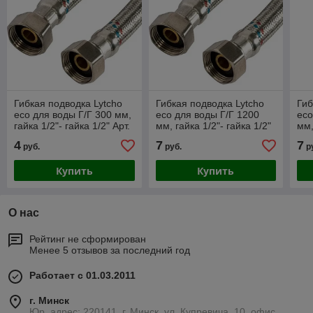
Гибкая подводка Lytcho
Гибкая подводка Lytcho
Гиб
eco для воды Г/Г 300 мм,
eco для воды Г/Г 1200
eco
гайка 1/2"- гайка 1/2" Арт.
мм, гайка 1/2"- гайка 1/2"
мм,
0505.001
Арт. 0505.064
Арт
4
7
7
руб.
руб.
р
Купить
Купить
О нас
Рейтинг не сформирован
Менее 5 отзывов за последний год
Работает с 01.03.2011
г. Минск
Юр. адрес: 220141, г. Минск, ул. Купревича, 10, офис.