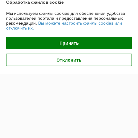
Обработка файлов cookie
Регистрационный номер ЕГР: 191207725
Мы используем файлы cookies для обеспечения удобства
УНП: 191207725
пользователей портала и предоставления персональных
рекомендаций.
Вы можете настроить файлы cookies или
Регистрационный орган: Минский горисполком
отключить их.
Дата регистрации компании: 23.04.2009
Принять
Ссылка на свидетельство/лицензию
Ссылка на свидетельство/лицензию
Отклонить
Ссылка на свидетельство/лицензию
Ссылка на свидетельство/лицензию
Ссылка на свидетельство/лицензию
Ссылка на свидетельство/лицензию
Ссылка на свидетельство/лицензию
Ссылка на свидетельство/лицензию
Ссылка на свидетельство/лицензию
Ссылка на свидетельство/лицензию