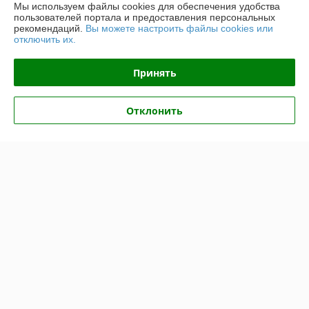
Мы используем файлы cookies для обеспечения удобства
пользователей портала и предоставления персональных
Полная версия сайта
рекомендаций.
Вы можете настроить файлы cookies или
отключить их.
Политика обработки cookies
Принять
Сайт создан на платформе Deal.by
Отклонить
Информация для покупателя
Юридическое лицо:
ООО «ФЛАЙ-МЭН»
220141, г. Минск, ул. Купревича, 10, офис. 117
Регистрационный номер ЕГР: 191207725
УНП: 191207725
Регистрационный орган: Минский горисполком
Дата регистрации компании: 23.04.2009
Ссылка на свидетельство/лицензию
Ссылка на свидетельство/лицензию