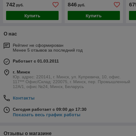
RWH-AM80-FE
Inox RWH-BN80-FS
In
742
846
67
руб.
руб.
Купить
Купить
О нас
Рейтинг не сформирован
Менее 5 отзывов за последний год
Работает с 01.03.2011
г. Минск
Юр. адрес: 220141, г. Минск, ул. Купревича, 10, офис.
117*** Офис/Склад: 220075, г. Минск, пер. Промышленный
12А/1, офис №24, Минск, Беларусь
Контакты
Сегодня работает с 09:00 до 17:30
Показать весь график работы
Отзывы о магазине