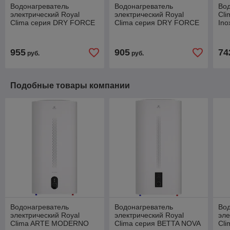
Водонагреватель
Водонагреватель
Вод
электрический Royal
электрический Royal
Cli
Clima серия DRY FORCE
Clima серия DRY FORCE
In
Inox RWH-DF100-FS
Inox RWH-DF80-FS
955
905
74
руб.
руб.
Подобные товары компании
Водонагреватель
Водонагреватель
Во
электрический Royal
электрический Royal
эле
Clima ARTE MODERNO
Clima серия BETTA NOVA
Cl