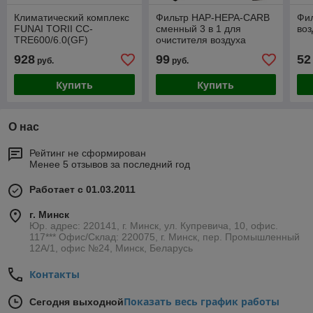
Климатический комплекс
Фильтр HAP-HEPA-CARB
Фил
FUNAI TORII CC-
сменный 3 в 1 для
во
TRE600/6.0(GF)
очистителя воздуха
FUNAI ZEN HAP-Z200SE
928
99
52
руб.
руб.
Купить
Купить
О нас
Рейтинг не сформирован
Менее 5 отзывов за последний год
Работает с 01.03.2011
г. Минск
Юр. адрес: 220141, г. Минск, ул. Купревича, 10, офис.
117*** Офис/Склад: 220075, г. Минск, пер. Промышленный
12А/1, офис №24, Минск, Беларусь
Контакты
Показать весь график работы
Сегодня выходной