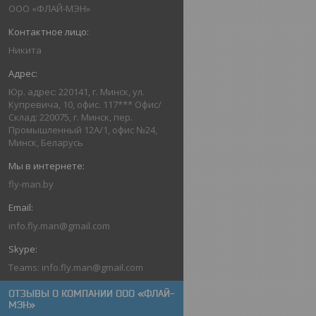
ООО «ФЛАЙ-МЭН»
Никита
Юр. адрес: 220141, г. Минск, ул.
Купревича, 10, офис. 117*** Офис/
Склад: 220075, г. Минск, пер.
Промышленный 12А/1, офис №24,
Минск, Беларусь
fly-man.by
info.fly.man@gmail.com
Teams: info.fly.man@gmail.com
ОТЗЫВЫ О КОМПАНИИ ООО «ФЛАЙ-
МЭН»