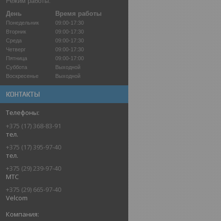
Режим работы:
День
Время работы
Понедельник
09:00-17:30
Вторник
09:00-17:30
Среда
09:00-17:30
Четверг
09:00-17:30
Пятница
09:00-17:00
Суббота
Выходной
Воскресенье
Выходной
КОНТАКТЫ
+375 (17) 368-83-91
тел.
+375 (17) 395-97-40
тел.
+375 (29) 239-97-40
МТС
+375 (29) 665-97-40
Velcom