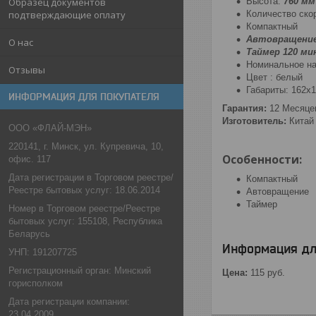
Высота:
760 мм
Образец документов
Количество ско
подтверждающие оплату
Компактный
Автовращени
О нас
Таймер 120 ми
Номинальное на
Отзывы
Цвет : белый
Габариты: 162х
ИНФОРМАЦИЯ ДЛЯ ПОКУПАТЕЛЯ
Гарантия:
12 Месяце
Изготовитель:
Китай
ООО «ФЛАЙ-МЭН»
220141, г. Минск, ул. Купревича, 10,
Особенности:
офис. 117
Дата регистрации в Торговом реестре/
Компактный
Реестре бытовых услуг: 18.06.2014
Автовращение
Таймер
Номер в Торговом реестре/Реестре
бытовых услуг: 155108, Республика
Беларусь
Информация дл
УНП: 191207725
Регистрационный орган: Минский
Цена:
115
руб.
горисполком
Дата регистрации компании:
23.04.2009