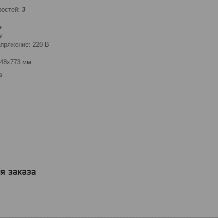
ростей:
3
е
н
пряжение: 220 В
148х773 мм
в
я заказа