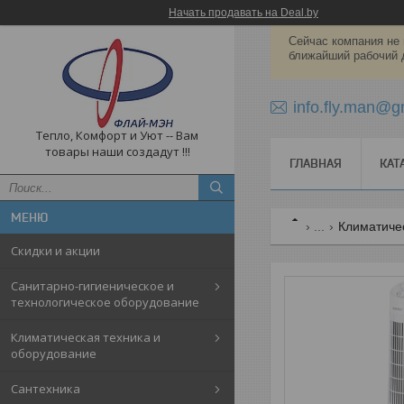
Начать продавать на Deal.by
Сейчас компания не 
ближайший рабочий 
info.fly.man@g
Тепло, Комфорт и Уют -- Вам
товары наши создадут !!!
ГЛАВНАЯ
КАТ
...
Климатиче
Скидки и акции
Санитарно-гигиеническое и
технологическое оборудование
Климатическая техника и
оборудование
Cантехника