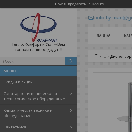
Начать продавать на Deal.by
info.fly.man@g
ГЛАВНАЯ
КАТ
Тепло, Комфорт и Уют -- Вам
товары наши создадут !!!
...
Диспенсер
Скидки и акции
Санитарно-гигиеническое и
технологическое оборудование
Климатическая техника и
оборудование
Cантехника