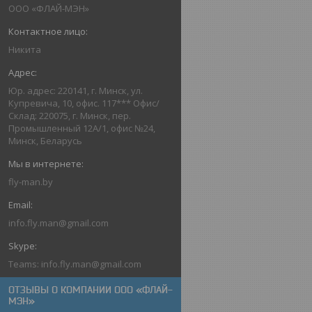
ООО «ФЛАЙ-МЭН»
Никита
Юр. адрес: 220141, г. Минск, ул.
Купревича, 10, офис. 117*** Офис/
Склад: 220075, г. Минск, пер.
Промышленный 12А/1, офис №24,
Минск, Беларусь
fly-man.by
info.fly.man@gmail.com
Teams: info.fly.man@gmail.com
ОТЗЫВЫ О КОМПАНИИ ООО «ФЛАЙ-
МЭН»