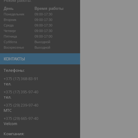
Режим работы:
День
Время работы
Понедельник
09:00-17:30
Вторник
09:00-17:30
Среда
09:00-17:30
Четверг
09:00-17:30
Пятница
09:00-17:00
Суббота
Выходной
Воскресенье
Выходной
КОНТАКТЫ
+375 (17) 368-83-91
тел.
+375 (17) 395-97-40
тел.
+375 (29) 239-97-40
МТС
+375 (29) 665-97-40
Velcom