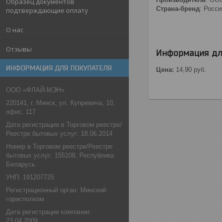
Образец документов
Страна-бренд
: Росси
подтверждающие оплату
О нас
Отзывы
Информация дл
ИНФОРМАЦИЯ ДЛЯ ПОКУПАТЕЛЯ
Цена:
14,90
руб.
ООО «ФЛАЙ-МЭН»
220141, г. Минск, ул. Купревича, 10,
офис. 117
Дата регистрации в Торговом реестре/
Реестре бытовых услуг: 18.06.2014
Номер в Торговом реестре/Реестре
бытовых услуг: 155108, Республика
Беларусь
УНП: 191207725
Регистрационный орган: Минский
горисполком
Дата регистрации компании:
23.04.2009