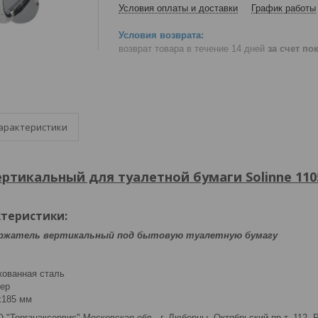
Условия оплаты и доставки
График работы
возврат товара в течение 14 дней
за счет по
арактеристики
ртикальный для туалетной бумаги Solinne 110
ктеристики
:
ржатель вертикальный под бытовую туалетную бумагу
м
кованная сталь
тер
x185 мм
 "Торгзнаксервис" Московская обл., г. Люберцы, Октябрьский пр-т, 112,