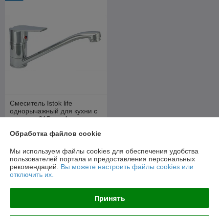
Смеситель Istok life
однорычажный для кухни с
изливом 215 мм Арт.
0402.413
В наличии
Обработка файлов cookie
30,60
36 руб.
руб.
Мы используем файлы cookies для обеспечения удобства
пользователей портала и предоставления персональных
рекомендаций.
Вы можете настроить файлы cookies или
Купить
отключить их.
О нас
Принять
Рейтинг не сформирован