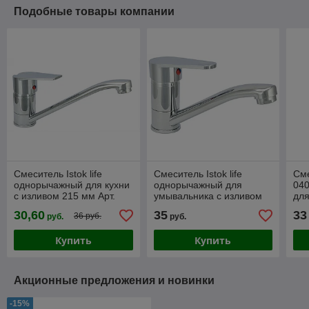
Подобные товары компании
Смеситель Istok life
Смеситель Istok life
Сме
однорычажный для кухни
однорычажный для
04
с изливом 215 мм Арт.
умывальника с изливом
для
0402.413
150 мм Арт. 0402.402
мм
30,60
35
33
36 руб.
руб.
руб.
Купить
Купить
Акционные предложения и новинки
-15%