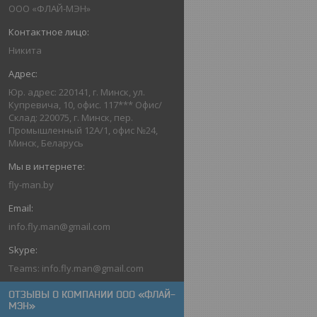
ООО «ФЛАЙ-МЭН»
Никита
Юр. адрес: 220141, г. Минск, ул.
Купревича, 10, офис. 117*** Офис/
Склад: 220075, г. Минск, пер.
Промышленный 12А/1, офис №24,
Минск, Беларусь
fly-man.by
info.fly.man@gmail.com
Teams: info.fly.man@gmail.com
ОТЗЫВЫ О КОМПАНИИ ООО «ФЛАЙ-
МЭН»