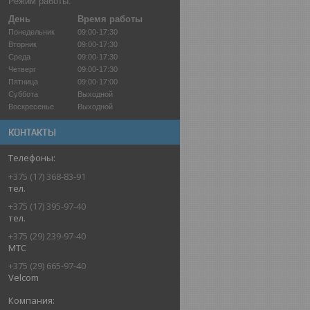
Режим работы:
День
Время работы
Понедельник
09:00-17:30
Вторник
09:00-17:30
Среда
09:00-17:30
Четверг
09:00-17:30
Пятница
09:00-17:00
Суббота
Выходной
Воскресенье
Выходной
КОНТАКТЫ
+375 (17) 368-83-91
тел.
+375 (17) 395-97-40
тел.
+375 (29) 239-97-40
МТС
+375 (29) 665-97-40
Velcom