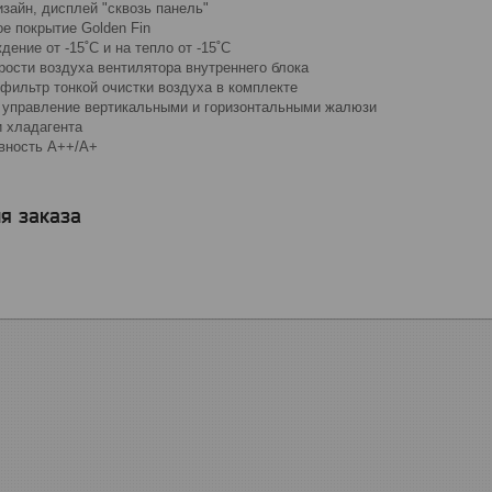
зайн, дисплей "сквозь панель"
е покрытие Golden Fin
дение от -15˚С и на тепло от -15˚С
рости воздуха вентилятора внутреннего блока
 фильтр тонкой очистки воздуха в комплекте
 управление вертикальными и горизонтальными жалюзи
и хладагента
вность А++/А+
я заказа