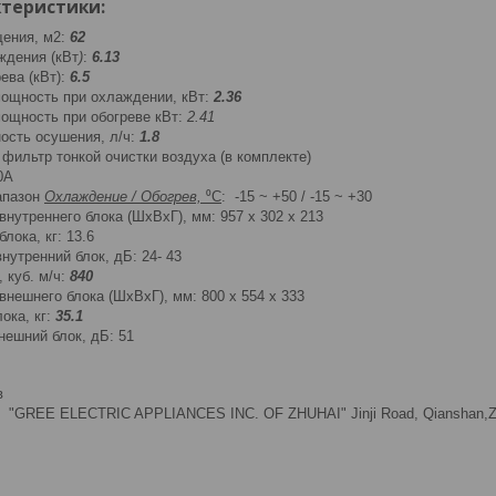
теристики:
ения, м2:
62
ждения (кВт
)
:
6.13
ва (кВт):
6.5
ощность при охлаждении, кВт:
2.36
ощность при обогреве кВт:
2.41
ость осушения, л/ч:
1.8
фильтр тонкой очистки воздуха (в комплекте)
0A
апазон
Охлаждение / Обогрев,
⁰C
: -15 ~ +50 / -15 ~ +30
внутреннего блока (ШхВхГ), мм: 957 х 302 х 213
лока, кг: 13.6
нутренний блок, дБ: 24- 43
 куб. м/ч:
840
внешнего блока (ШхВхГ), мм: 800 х 554 х 333
ока, кг:
35.1
нешний блок, дБ: 51
в
"GREE ELECTRIC APPLIANCES INC. OF ZHUHAI" Jinji Road, Qianshan,Zhu