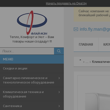
Начать продавать на Deal.by
Сейчас компания не 
ближайший рабочий 
info.fly.man@g
Тепло, Комфорт и Уют -- Вам
товары наши создадут !!!
ГЛАВНАЯ
КАТ
...
Климатиче
Скидки и акции
Санитарно-гигиеническое и
технологическое оборудование
Климатическая техника и
оборудование
Cантехника