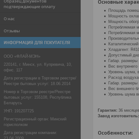
Образец документов
Основные харак
подтверждающие оплату
Площадь помещ
Мощность охла
О нас
Мощность обогре
Потребляемая м
Отзывы
Потребляемая м
Производительн
ИНФОРМАЦИЯ ДЛЯ ПОКУПАТЕЛЯ
Каталитический 
Хладагент: R41
Допустимый ди
ООО «ФЛАЙ-МЭН»
Габар. размеры 
220141, г. Минск, ул. Купревича, 10,
Вес внутренего б
офис. 117
Уровень шума, в
Расход воздуха,
Дата регистрации в Торговом реестре/
Габар. размеры 
Реестре бытовых услуг: 18.06.2014
Вес внешнего бл
Номер в Торговом реестре/Реестре
Уровень шума в
бытовых услуг: 155108, Республика
Беларусь
Гарантия:
36 месяце
УНП: 191207725
Завод изготовитель:
Регистрационный орган: Минский
горисполком
Особенности:
Дата регистрации компании:
23.04.2009