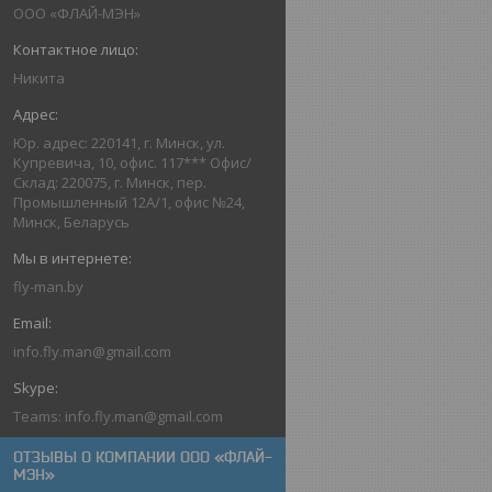
ООО «ФЛАЙ-МЭН»
Никита
Юр. адрес: 220141, г. Минск, ул.
Купревича, 10, офис. 117*** Офис/
Склад: 220075, г. Минск, пер.
Промышленный 12А/1, офис №24,
Минск, Беларусь
fly-man.by
info.fly.man@gmail.com
Teams: info.fly.man@gmail.com
ОТЗЫВЫ О КОМПАНИИ ООО «ФЛАЙ-
МЭН»