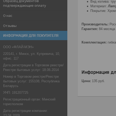
Образец документов
Вид излива: тр
подтверждающие оплату
Материал:
Лат
Покрытие: Хром
О нас
Производитель:
Рос
Отзывы
Гарантия:
84 месяца
ИНФОРМАЦИЯ ДЛЯ ПОКУПАТЕЛЯ
Комплектация:
гибка
ООО «ФЛАЙ-МЭН»
220141, г. Минск, ул. Купревича, 10,
офис. 117
Дата регистрации в Торговом реестре/
Реестре бытовых услуг: 18.06.2014
Информация дл
Номер в Торговом реестре/Реестре
Цена:
135
руб.
бытовых услуг: 155108, Республика
Беларусь
УНП: 191207725
Регистрационный орган: Минский
горисполком
Дата регистрации компании:
23.04.2009