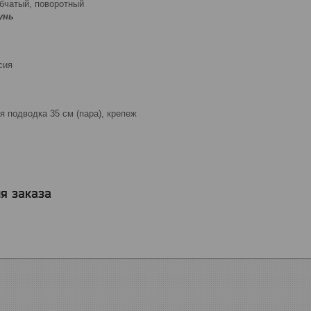
убчатый, поворотный
унь
сия
я подводка 35 см (пара), крепеж
я заказа