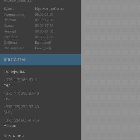
Режим работы:
День
Время работы
Понедельник
09:00-17:30
Вторник
09:00-17:30
Среда
09:00-17:30
Четверг
09:00-17:30
Пятница
09:00-17:00
Суббота
Выходной
Воскресенье
Выходной
КОНТАКТЫ
+375 (17) 368-83-91
тел.
+375 (17) 395-97-40
тел.
+375 (29) 239-97-40
МТС
+375 (29) 665-97-40
Velcom