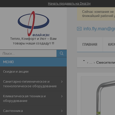
Начать продавать на Deal.by
Сейчас компания не 
ближайший рабочий 
info.fly.man@g
Тепло, Комфорт и Уют -- Вам
товары наши создадут !!!
ГЛАВНАЯ
КАТ
...
Смесители 
Скидки и акции
Санитарно-гигиеническое и
технологическое оборудование
Климатическая техника и
оборудование
Cантехника