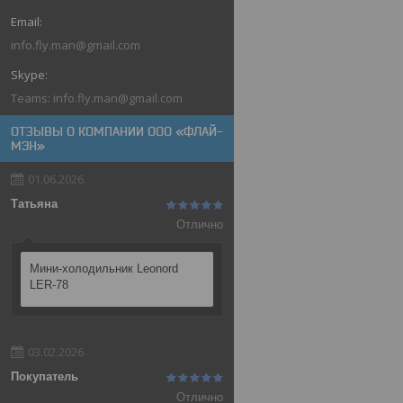
info.fly.man@gmail.com
Teams: info.fly.man@gmail.com
ОТЗЫВЫ О КОМПАНИИ ООО «ФЛАЙ-
МЭН»
01.06.2026
Татьяна
Отлично
Мини-холодильник Leonord
LER-78
03.02.2026
Покупатель
Отлично