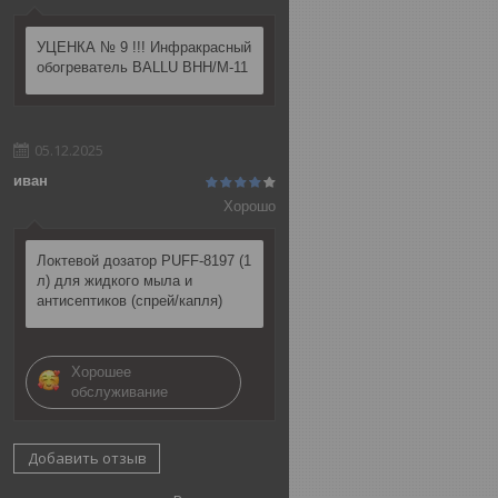
УЦЕНКА № 9 !!! Инфракрасный
обогреватель BALLU BHH/M-11
05.12.2025
иван
Хорошо
Локтевой дозатор PUFF-8197 (1
л) для жидкого мыла и
антисептиков (спрей/капля)
Хорошее
обслуживание
Добавить отзыв