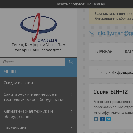
Начать продавать на Deal.by
Сейчас компания не 
ближайший рабочий 
info.fly.man@g
Тепло, Комфорт и Уют -- Вам
товары наши создадут !!!
ГЛАВНАЯ
КАТ
...
Инфракрас
Скидки и акции
Серия BIH-T2
Санитарно-гигиеническое и
технологическое оборудование
Мощные промышленны
параболическим отра
Климатическая техника и
многофункциональный
оборудование
Cантехника