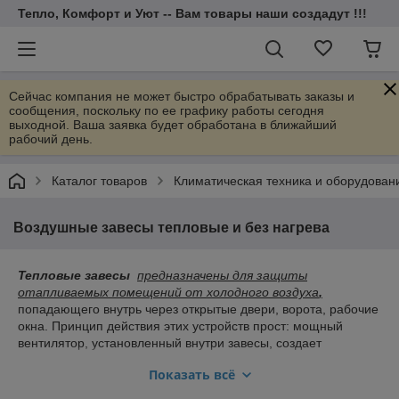
Тепло, Комфорт и Уют -- Вам товары наши создадут !!!
Сейчас компания не может быстро обрабатывать заказы и
сообщения, поскольку по ее графику работы сегодня
выходной. Ваша заявка будет обработана в ближайший
рабочий день.
Каталог товаров
Климатическая техника и оборудован
Воздушные завесы тепловые и без нагрева
Тепловые завесы
предназначены для защиты
отапливаемых помещений от холодного воздуха
,
попадающего внутрь через открытые двери, ворота, рабочие
окна. Принцип действия этих устройств прост: мощный
вентилятор, установленный внутри завесы, создает
высокоскоростной поток воздуха, образующий «невидимую
Показать всё
преграду», не позволяющую теплому воздуху выходить
наружу, а холодному — проникать внутрь помещения.