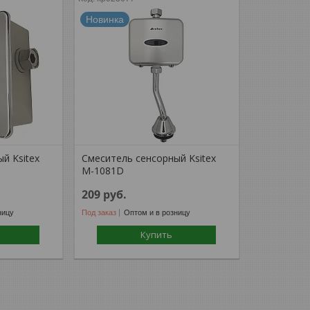
Новинка
й Ksitex
Смеситель сенсорный Ksitex
М-1081D
209
руб.
ницу
Под заказ
Оптом и в розницу
Купить