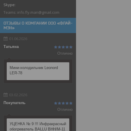
Teams: info.fly.man@gmail.com
ОТЗЫВЫ О КОМПАНИИ ООО «ФЛАЙ-
МЭН»
01.06.2026
Татьяна
Отлично
Мини-холодильник Leonord
LER-78
03.02.2026
Покупатель
Отлично
УЦЕНКА № 9 !!! Инфракрасный
обогреватель BALLU BHH/M-11