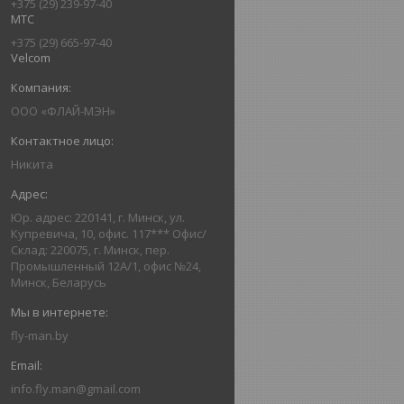
+375 (29) 239-97-40
МТС
+375 (29) 665-97-40
Velcom
ООО «ФЛАЙ-МЭН»
Никита
Юр. адрес: 220141, г. Минск, ул.
Купревича, 10, офис. 117*** Офис/
Склад: 220075, г. Минск, пер.
Промышленный 12А/1, офис №24,
Минск, Беларусь
fly-man.by
info.fly.man@gmail.com