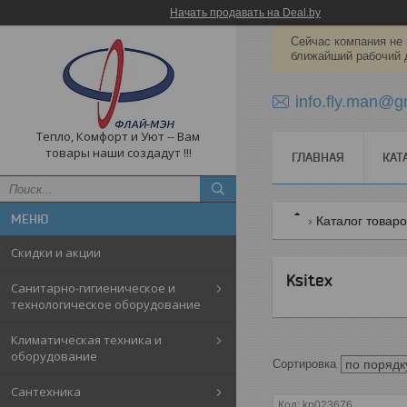
Начать продавать на Deal.by
Сейчас компания не 
ближайший рабочий 
info.fly.man@g
Тепло, Комфорт и Уют -- Вам
товары наши создадут !!!
ГЛАВНАЯ
КАТ
Каталог товар
Скидки и акции
Ksitex
Санитарно-гигиеническое и
технологическое оборудование
Климатическая техника и
оборудование
Cантехника
kp023676