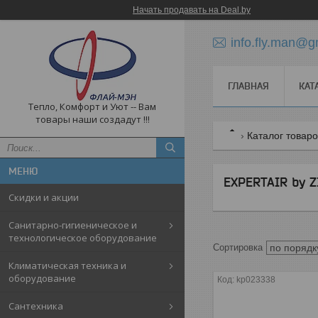
Начать продавать на Deal.by
info.fly.man@g
ГЛАВНАЯ
КАТ
Тепло, Комфорт и Уют -- Вам
товары наши создадут !!!
Каталог товар
EXPERTAIR by 
Скидки и акции
Санитарно-гигиеническое и
технологическое оборудование
Климатическая техника и
оборудование
kp023338
Cантехника