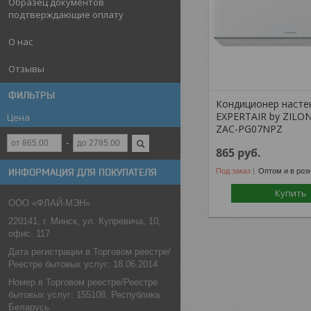
Образец документов
подтверждающие оплату
О нас
Отзывы
ФИЛЬТРЫ
Кондиционер насте
EXPERTAIR by ZILO
Цена
ZAC-PG07NPZ
865
руб.
Под заказ
Оптом и в роз
ИНФОРМАЦИЯ ДЛЯ ПОКУПАТЕЛЯ
Купить
ООО «ФЛАЙ-МЭН»
220141, г. Минск, ул. Купревича, 10,
офис. 117
Дата регистрации в Торговом реестре/
Реестре бытовых услуг: 18.06.2014
Номер в Торговом реестре/Реестре
бытовых услуг: 155108, Республика
Беларусь