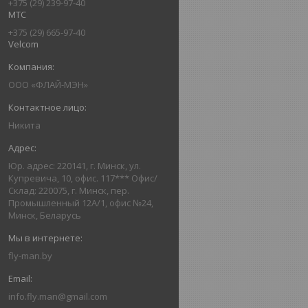
+375 (29) 239-97-40
МТС
+375 (29) 665-97-40
Velcom
ООО «ФЛАЙ-МЭН»
Никита
Юр. адрес: 220141, г. Минск, ул.
Купревича, 10, офис. 117*** Офис/
Склад: 220075, г. Минск, пер.
Промышленный 12А/1, офис №24,
Минск, Беларусь
fly-man.by
info.fly.man@gmail.com