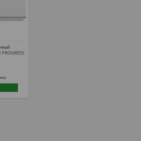
нный
N PROGRESS
ницу