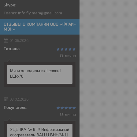
Teams: info.fly.man@gmail.com
ОТЗЫВЫ О КОМПАНИИ ООО «ФЛАЙ-
МЭН»
01.06.2026
Татьяна
Отлично
Мини-холодильник Leonord
LER-78
03.02.2026
Покупатель
Отлично
УЦЕНКА № 9 !!! Инфракрасный
обогреватель BALLU BHH/M-11