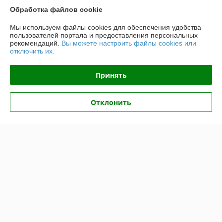
Обработка файлов cookie
Полная версия сайта
Мы используем файлы cookies для обеспечения удобства
пользователей портала и предоставления персональных
Политика обработки cookies
рекомендаций.
Вы можете настроить файлы cookies или
отключить их.
Сайт создан на платформе Deal.by
Принять
Информация для покупателя
Отклонить
Юридическое лицо:
ООО «ФЛАЙ-МЭН»
220141, г. Минск, ул. Купревича, 10, офис. 117
Регистрационный номер ЕГР: 191207725
УНП: 191207725
Регистрационный орган: Минский горисполком
Дата регистрации компании: 23.04.2009
Ссылка на свидетельство/лицензию
Ссылка на свидетельство/лицензию