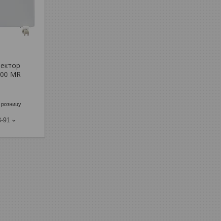
вектор
000 MR
 розницу
3-91