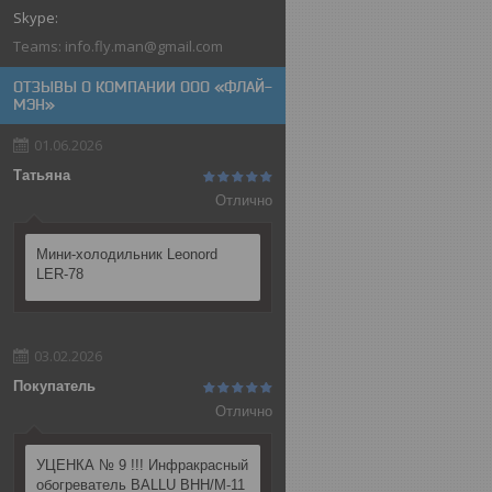
Teams: info.fly.man@gmail.com
ОТЗЫВЫ О КОМПАНИИ ООО «ФЛАЙ-
МЭН»
01.06.2026
Татьяна
Отлично
Мини-холодильник Leonord
LER-78
03.02.2026
Покупатель
Отлично
УЦЕНКА № 9 !!! Инфракрасный
обогреватель BALLU BHH/M-11