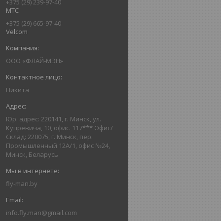
+375 (29) 239-97-40
МТС
+375 (29) 665-97-40
Velcom
ООО «ФЛАЙ-МЭН»
Никита
Юр. адрес: 220141, г. Минск, ул.
Купревича, 10, офис. 117*** Офис/
Склад: 220075, г. Минск, пер.
Промышленный 12А/1, офис №24,
Минск, Беларусь
fly-man.by
info.fly.man@gmail.com