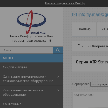
Начать продавать на Deal.by
info.fly.man@g
ГЛАВНАЯ
КАТ
Тепло, Комфорт и Уют -- Вам
товары наши создадут !!!
...
Обогреват
Серия AIR Str
Скидки и акции
Санитарно-гигиеническое и
технологическое оборудование
Климатическая техника и
оборудование
kp023990
Cантехника