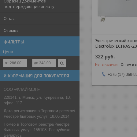
Образец документов
подтверждающие оплату
О нас
Отзывы
Электрический кон
ФИЛЬТРЫ
Electrolux ECH/AS-2
Цена
322
руб.
Нет в наличии
Оптом и в
+375 (17) 368-8
ИНФОРМАЦИЯ ДЛЯ ПОКУПАТЕЛЯ
ООО «ФЛАЙ-МЭН»
220141, г. Минск, ул. Купревича, 10,
офис. 117
Дата регистрации в Торговом реестре/
Реестре бытовых услуг: 18.06.2014
Номер в Торговом реестре/Реестре
бытовых услуг: 155108, Республика
Беларусь