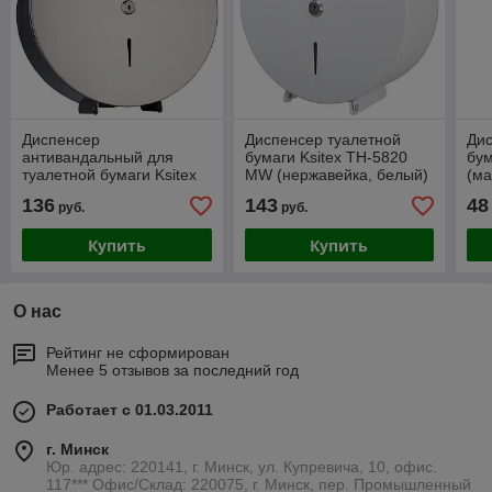
Диспенсер
Диспенсер туалетной
Дис
антивандальный для
бумаги Ksitex TH-5820
бум
туалетной бумаги Ksitex
MW (нержавейка, белый)
(ма
TH-5822 SWN
136
143
48
руб.
руб.
(нержавейка, глянец)
Купить
Купить
О нас
Рейтинг не сформирован
Менее 5 отзывов за последний год
Работает с 01.03.2011
г. Минск
Юр. адрес: 220141, г. Минск, ул. Купревича, 10, офис.
117*** Офис/Склад: 220075, г. Минск, пер. Промышленный