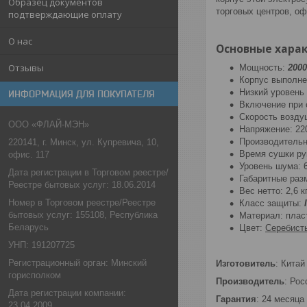
Образец документов
торговых центров, о
подтверждающие оплату
О нас
Основные харак
Отзывы
Мощность:
200
Корпус выполн
Низкий уровень
ИНФОРМАЦИЯ ДЛЯ ПОКУПАТЕЛЯ
Включение при 
Скорость возду
ООО «ФЛАЙ-МЭН»
Напряжение: 220
Производительн
220141, г. Минск, ул. Купревича, 10,
Время сушки рук
офис. 117
Уровень шума: 
Дата регистрации в Торговом реестре/
Габаритные раз
Реестре бытовых услуг: 18.06.2014
Вес нетто: 2,6 к
Номер в Торговом реестре/Реестре
Класс защиты:
I
бытовых услуг: 155108, Республика
Материал: плас
Беларусь
Цвет:
Серебисты
УНП: 191207725
Регистрационный орган: Минский
Изготовитель
: Китай
горисполком
Производитель
: Рос
Дата регистрации компании:
Гарантия
: 24 месяца
23.04.2009