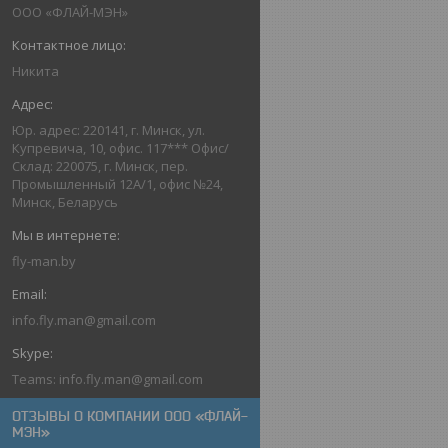
ООО «ФЛАЙ-МЭН»
Никита
Юр. адрес: 220141, г. Минск, ул.
Купревича, 10, офис. 117*** Офис/
Склад: 220075, г. Минск, пер.
Промышленный 12А/1, офис №24,
Минск, Беларусь
fly-man.by
info.fly.man@gmail.com
Teams: info.fly.man@gmail.com
ОТЗЫВЫ О КОМПАНИИ ООО «ФЛАЙ-
МЭН»