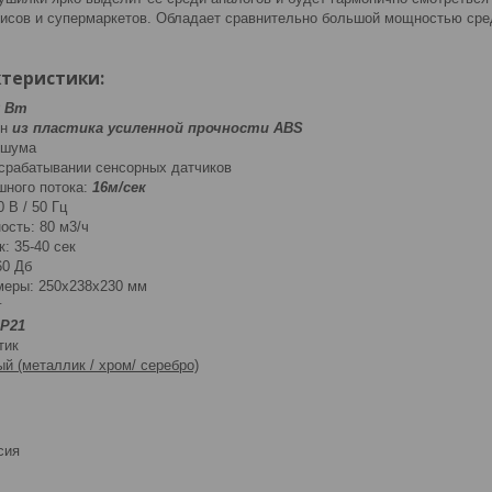
фисов и супермаркетов. Обладает сравнительно большой мощностью сред
теристики:
0 Вт
ен
из пластика усиленной прочности ABS
 шума
срабатывании сенсорных датчиков
шного потока:
16м/сек
 В / 50 Гц
ость: 80 м3/ч
: 35-40 сек
60 Дб
меры: 250х238х230 мм
г
P21
тик
й (металлик / хром/ серебро)
сия