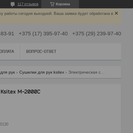
117 отзывов
Корзина
ку работы сегодня выходной. Ваша заявка будет обработана в
-83-91
+375 (17) 395-97-40
+375 (29) 239-97-40
 ОПЛАТА
ВОПРОС-ОТВЕТ
для рук
Сушилки для рук ksitex
Электрическая сушилка для рук ksitex m-2000c
 Ksitex M-2000C
0130