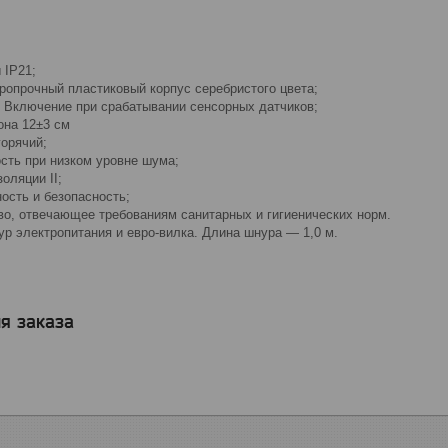
 IP21;
ропрочный пластиковый корпус серебристого цвета;
 Включение при срабатывании сенсорных датчиков;
она 12±3 см
горячий;
ть при низком уровне шума;
оляции II;
ость и безопасность;
во, отвечающее требованиям санитарных и гигиенических норм.
ур электропитания и евро-вилка. Длина шнура ― 1,0 м.
я заказа