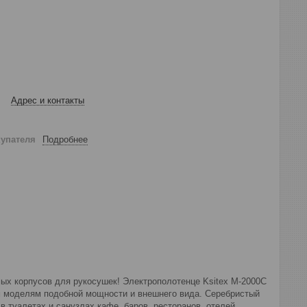
Адрес и контакты
купателя
Подробнее
ых корпусов для рукосушек! Электрополотенце Ksitex M-2000C
им моделям подобной мощности и внешнего вида. Серебристый
в туалетах и санузлах кафе, баров, ресторанов, отелей,