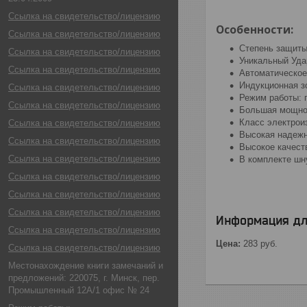
Ссылка на свидетельство/лицензию
Особенности:
Ссылка на свидетельство/лицензию
Степень защиты
Ссылка на свидетельство/лицензию
Уникальный Уда
Ссылка на свидетельство/лицензию
Автоматическое
И
ндукционная з
Ссылка на свидетельство/лицензию
Режим работы: 
Ссылка на свидетельство/лицензию
Большая мощнос
Класс электроиз
Ссылка на свидетельство/лицензию
Высокая надежн
Ссылка на свидетельство/лицензию
Высокое качест
Ссылка на свидетельство/лицензию
В комплекте шн
Ссылка на свидетельство/лицензию
Ссылка на свидетельство/лицензию
Ссылка на свидетельство/лицензию
Информация дл
Ссылка на свидетельство/лицензию
Цена:
283
руб.
Ссылка на свидетельство/лицензию
Местонахождение книги замечаний и
предложений: 220075, г. Минск, пер.
Промышленный 12А/1 офис № 24