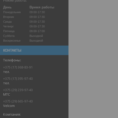
Режим работы:
День
Время работы
Понедельник
09:00-17:30
Вторник
09:00-17:30
Среда
09:00-17:30
Четверг
09:00-17:30
Пятница
09:00-17:00
Суббота
Выходной
Воскресенье
Выходной
КОНТАКТЫ
+375 (17) 368-83-91
тел.
+375 (17) 395-97-40
тел.
+375 (29) 239-97-40
МТС
+375 (29) 665-97-40
Velcom