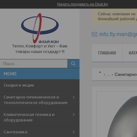
Начать продавать на Deal.by
Сейчас компания не 
ближайший рабочий 
info.fly.man@g
Тепло, Комфорт и Уют -- Вам
товары наши создадут !!!
ГЛАВНАЯ
КАТ
...
Санитарно
Скидки и акции
Санитарно-гигиеническое и
технологическое оборудование
Климатическая техника и
оборудование
Cантехника